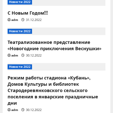
ц
Новости 2022
и
С Новым Годом!!!
adm
31.12.2022
я
п
Новости 2022
Театрализованное представление
о
«Новогодние приключения Веснушки»
з
adm
30.12.2022
а
Новости 2022
п
Режим работы стадиона «Кубань»,
Домов Культуры и библиотек
и
Стародеревянковского сельского
с
поселения в январские праздничные
дни
я
adm
30.12.2022