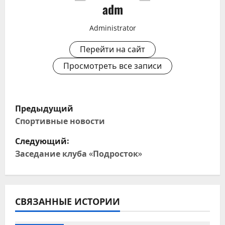
adm
Administrator
Перейти на сайт
Просмотреть все записи
Н
Предыдущий
а
Спортивные новости
Следующий:
в
Заседание клуба «Подросток»
и
г
СВЯЗАННЫЕ ИСТОРИИ
а