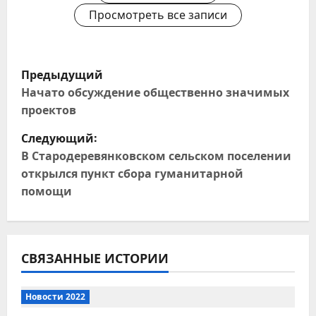
Просмотреть все записи
Н
Предыдущий
а
Начато обсуждение общественно значимых
проектов
в
Следующий:
и
В Стародеревянковском сельском поселении
открылся пункт сбора гуманитарной
г
помощи
а
ц
СВЯЗАННЫЕ ИСТОРИИ
и
я
Новости 2022