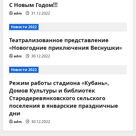
С Новым Годом!!!
п
adm
31.12.2022
о
Новости 2022
з
Театрализованное представление
а
«Новогодние приключения Веснушки»
п
adm
30.12.2022
и
Новости 2022
с
Режим работы стадиона «Кубань»,
Домов Культуры и библиотек
я
Стародеревянковского сельского
поселения в январские праздничные
м
дни
adm
30.12.2022