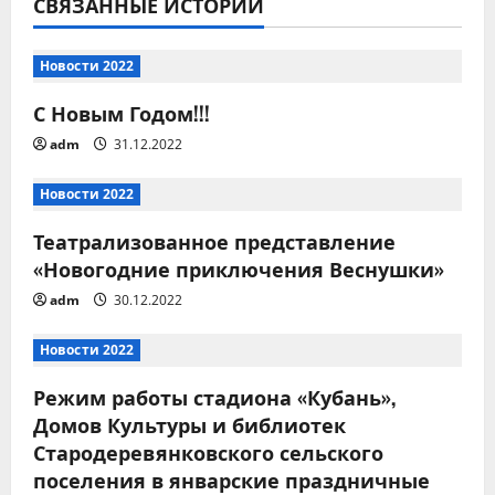
и
СВЯЗАННЫЕ ИСТОРИИ
я
Новости 2022
п
С Новым Годом!!!
о
adm
31.12.2022
з
Новости 2022
а
Театрализованное представление
«Новогодние приключения Веснушки»
п
adm
30.12.2022
и
Новости 2022
с
Режим работы стадиона «Кубань»,
я
Домов Культуры и библиотек
Стародеревянковского сельского
м
поселения в январские праздничные