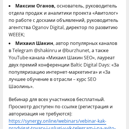
Максим Оганов,
основатель, руководитель
отдела продаж и аналитики проекта «Авитолог»
по работе с досками объявлений, руководитель
агентства Oganov Digital, директор по развитию
WEEEK;
Михаил Шакин
, автор популярных каналов
в Telegram @shakinru и @burzhunet, а также
YouTube-канала «Михаил Шакин SEO», лауреат
двух премий конференции Baltic Digital Days: «За
популяризацию интернет-маркетинга» и «За
лучшее обучение в отрасли – курс SEO
Шаолинь».
Вебинар для всех участников бесплатный.
Просмотр доступен по ссылке (регистрация и
авторизация не требуются):
https://synergy.online/webinars/vebinar-kak-
prodvigat-tovary-i-uslugi-v-vk-telegram-i-na-avito-