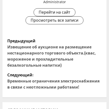
Administrator
Перейти на сайт
Просмотреть все записи
Н
Предыдущий
а
Извещение об аукционе на размещение
нестационарного торгового объекта.(квас,
в
мороженое и прохладительные
безалкогольные напитки)
и
Следующий:
г
Временные ограничения электроснабжения
в связи с неотложными работами!
а
ц