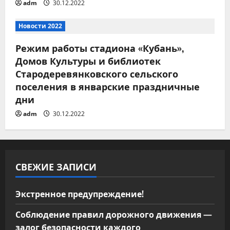
п
adm
30.12.2022
и
Новости 2022
с
Режим работы стадиона «Кубань»,
Домов Культуры и библиотек
я
Стародеревянковского сельского
поселения в январские праздничные
м
дни
adm
30.12.2022
СВЕЖИЕ ЗАПИСИ
Экстренное предупреждение!
Соблюдение правил дорожного движения —
залог безопасности каждого