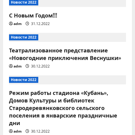
ц
Новости 2022
и
С Новым Годом!!!
adm
31.12.2022
я
п
Новости 2022
Театрализованное представление
о
«Новогодние приключения Веснушки»
з
adm
30.12.2022
а
Новости 2022
п
Режим работы стадиона «Кубань»,
Домов Культуры и библиотек
и
Стародеревянковского сельского
с
поселения в январские праздничные
дни
я
adm
30.12.2022