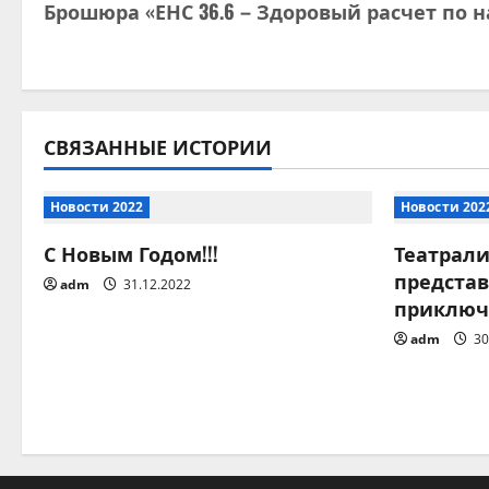
Брошюра «ЕНС 36.6 – Здоровый расчет по 
а
в
и
СВЯЗАННЫЕ ИСТОРИИ
г
а
Новости 2022
Новости 202
ц
С Новым Годом!!!
Театрал
предста
adm
31.12.2022
и
приключ
я
adm
30
п
о