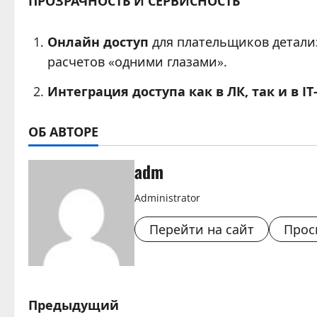
ПРОЗРАЧНОСТЬ И СЕРВИСНОСТЬ
Онлайн доступ
для плательщиков детали
расчетов «одними глазами».
Интеграция доступа как в ЛК, так и в 
ОБ АВТОРЕ
adm
Administrator
Перейти на сайт
Прос
Н
Предыдущий