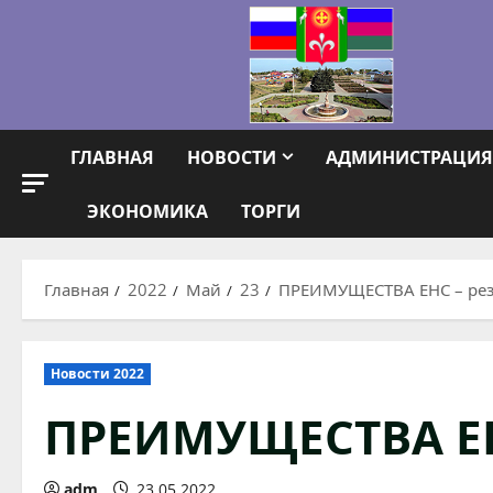
Перейти
к
содержимому
ГЛАВНАЯ
НОВОСТИ
АДМИНИСТРАЦИЯ
ЭКОНОМИКА
ТОРГИ
Главная
2022
Май
23
ПРЕИМУЩЕСТВА ЕНС – ре
Новости 2022
ПРЕИМУЩЕСТВА ЕН
adm
23.05.2022