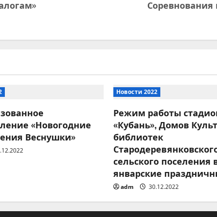
налогам»
Соревнования 
2
Новости 2022
изованное
Режим работы стадио
вление «Новогодние
«Кубань», Домов Куль
ения Веснушки»
библиотек
Стародеревянковског
.12.2022
сельского поселения 
январские праздничн
adm
30.12.2022