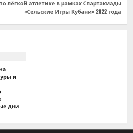
по лёгкой атлетике в рамках Спартакиады
«Сельские Игры Кубани» 2022 года
на
туры и
о
в
ые дни