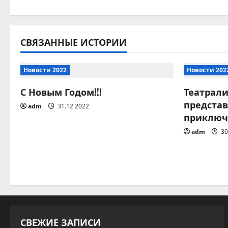
а
в
и
СВЯЗАННЫЕ ИСТОРИИ
г
Новости 2022
Новости 202
а
С Новым Годом!!!
Театрал
предста
ц
adm
31.12.2022
приключ
и
adm
30
я
п
о
з
СВЕЖИЕ ЗАПИСИ