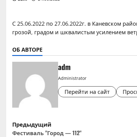
С 25.06.2022 по 27.06.2022г. в Каневском р
грозой, градом и шквалистым усилением ветр
ОБ АВТОРЕ
adm
Administrator
Перейти на сайт
Прос
Н
Предыдущий
Фестиваль "Город — 112"