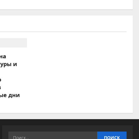
на
туры и
о
в
ые дни
Найти: