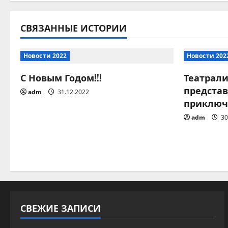
в
и
СВЯЗАННЫЕ ИСТОРИИ
г
Новости 2022
Новости 202
а
С Новым Годом!!!
Театрал
предста
ц
adm
31.12.2022
приключ
и
adm
30
я
п
о
з
СВЕЖИЕ ЗАПИСИ
а