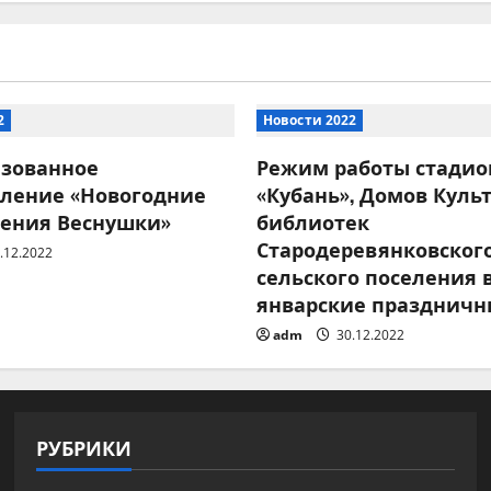
2
Новости 2022
изованное
Режим работы стадио
вление «Новогодние
«Кубань», Домов Куль
ения Веснушки»
библиотек
Стародеревянковског
.12.2022
сельского поселения 
январские праздничн
adm
30.12.2022
РУБРИКИ