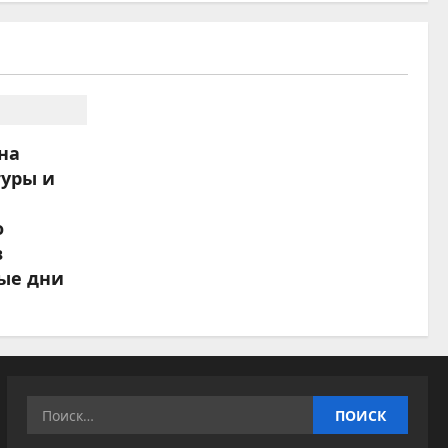
на
туры и
о
в
ые дни
Найти: