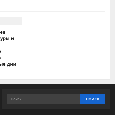
на
туры и
о
в
ые дни
Найти: