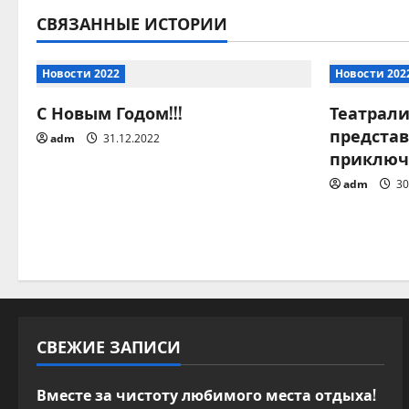
и
СВЯЗАННЫЕ ИСТОРИИ
г
Новости 2022
Новости 202
а
С Новым Годом!!!
Театрал
предста
ц
adm
31.12.2022
приключ
и
adm
30
я
п
о
з
СВЕЖИЕ ЗАПИСИ
а
Вместе за чистоту любимого места отдыха!