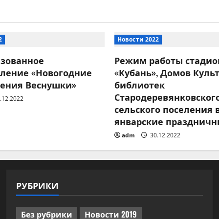
2
Новости 2022
изованное
Режим работы стадио
вление «Новогодние
«Кубань», Домов Куль
ения Веснушки»
библиотек
Стародеревянковског
.12.2022
сельского поселения 
январские праздничн
adm
30.12.2022
РУБРИКИ
Без рубрики
Новости 2019