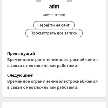
adm
Administrator
Перейти на сайт
Просмотреть все записи
Н
Предыдущий
а
Временное ограничение электроснабжения
в связи с неотложными работами!
в
Следующий:
и
Временное ограничение электроснабжения
в связи с неотложными работами!
г
а