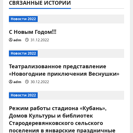
ц
СВЯЗАННЫЕ ИСТОРИИ
и
Новости 2022
я
С Новым Годом!!!
п
adm
31.12.2022
о
Новости 2022
з
Театрализованное представление
«Новогодние приключения Веснушки»
а
adm
30.12.2022
п
Новости 2022
и
Режим работы стадиона «Кубань»,
с
Домов Культуры и библиотек
Стародеревянковского сельского
я
поселения в январские праздничные