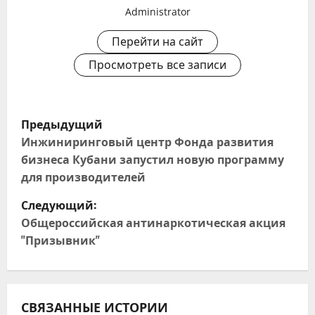
Administrator
Перейти на сайт
Просмотреть все записи
Н
Предыдущий
а
Инжиниринговый центр Фонда развития
бизнеса Кубани запустил новую программу
в
для производителей
и
Следующий:
Общероссийская антинаркотическая акция
г
"Призывник"
а
ц
СВЯЗАННЫЕ ИСТОРИИ