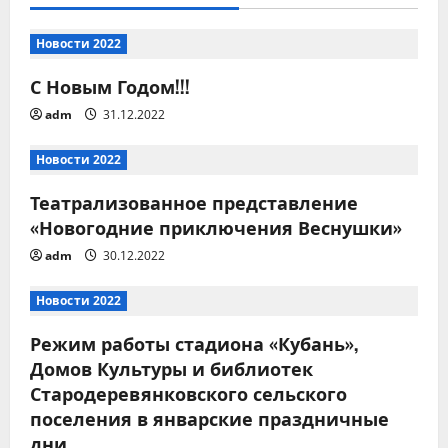
и
я
Новости 2022
С Новым Годом!!!
п
adm
31.12.2022
о
Новости 2022
з
Театрализованное представление
а
«Новогодние приключения Веснушки»
п
adm
30.12.2022
и
Новости 2022
с
Режим работы стадиона «Кубань»,
Домов Культуры и библиотек
я
Стародеревянковского сельского
поселения в январские праздничные
м
дни