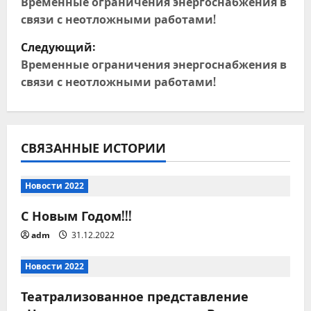
а
Временные ограничения энергоснабжения в
связи с неотложными работами!
в
Следующий:
и
Временные ограничения энергоснабжения в
связи с неотложными работами!
г
а
ц
СВЯЗАННЫЕ ИСТОРИИ
и
Новости 2022
я
С Новым Годом!!!
п
adm
31.12.2022
о
Новости 2022
з
Театрализованное представление