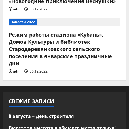
«Новогодние приключения Веснушки»
а
adm
30.12.2022
п
Новости 2022
и
Режим работы стадиона «Кубань»,
с
Домов Культуры и библиотек
Стародеревянковского сельского
я
поселения в январские праздничные
дни
м
adm
30.12.2022
СВЕЖИЕ ЗАПИСИ
9 августа – День строителя
Вместе за чистоту любимого места отдыха!