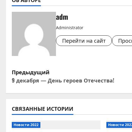
adm
Administrator
Перейти на сайт
Прос
Н
Предыдущий
9 декабря — День героев Отечества!
а
в
и
СВЯЗАННЫЕ ИСТОРИИ
г
Новости 2022
Новости 202