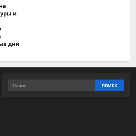
на
туры и
о
в
ые дни
Найти: