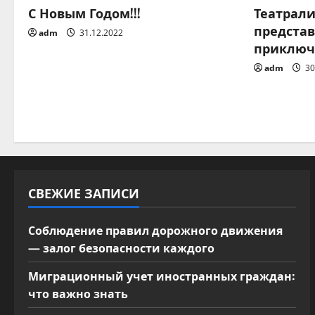
а
С Новым Годом!!!
Театрал
предста
ц
adm
31.12.2022
приключ
и
adm
30
я
п
о
з
СВЕЖИЕ ЗАПИСИ
а
Соблюдение правил дорожного движения
п
— залог безопасности каждого
и
Миграционный учет иностранных граждан:
что важно знать
с