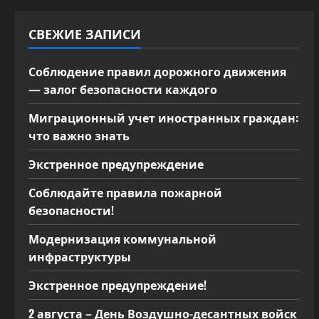
п
СВЕЖИЕ ЗАПИСИ
о
з
Соблюдение правил дорожного движения
— залог безопасности каждого
а
Миграционный учет иностранных граждан:
п
что важно знать
и
Экстренное предупреждение
с
Соблюдайте правила пожарной
безопасности!
я
Модернизация коммунальной
м
инфраструктуры
Экстренное предупреждение!
2 августа – День Воздушно-десантных войск