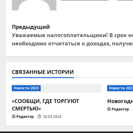
Н
Предыдущий
Уважаемые налогоплательщики! В срок не
а
необходимо отчитаться о доходах, получен
в
и
СВЯЗАННЫЕ ИСТОРИИ
г
а
Новости 2023
Новости 202
ц
«СООБЩИ, ГДЕ ТОРГУЮТ
Новогод
СМЕРТЬЮ»
Редактор
и
Редактор
20.03.2024
я