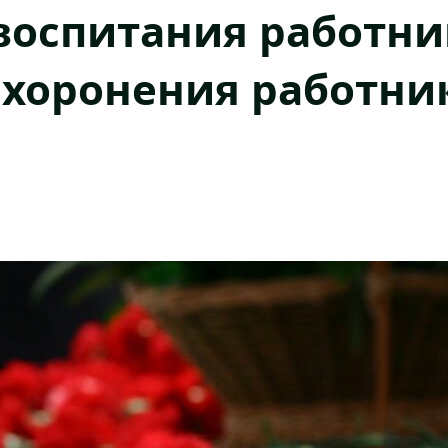
воспитания работн
ахоронения работни