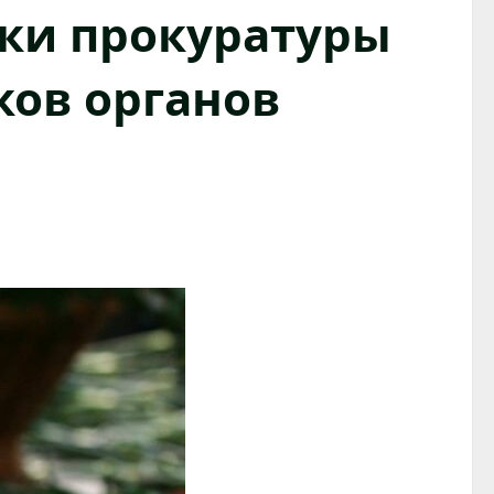
ики прокуратуры
ков органов