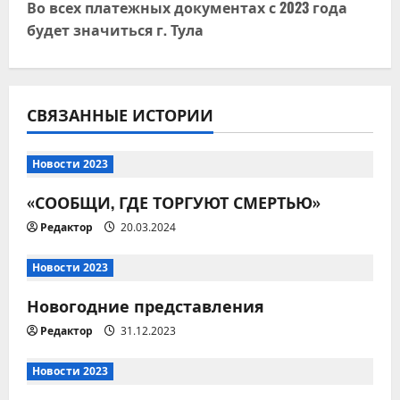
и
Во всех платежных документах с 2023 года
будет значиться г. Тула
г
а
ц
СВЯЗАННЫЕ ИСТОРИИ
и
Новости 2023
я
«СООБЩИ, ГДЕ ТОРГУЮТ СМЕРТЬЮ»
п
Редактор
20.03.2024
о
Новости 2023
з
Новогодние представления
Редактор
31.12.2023
а
Новости 2023
п