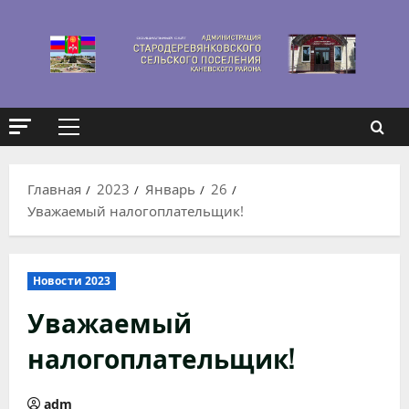
Перейти
к
содержимому
Основное
меню
Главная
2023
Январь
26
Уважаемый налогоплательщик!
Новости 2023
Уважаемый
налогоплательщик!
adm