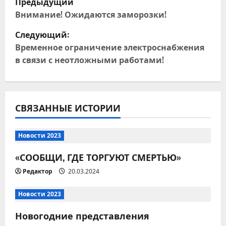
Предыдущий
а
Внимание! Ожидаются заморозки!
Следующий:
в
Временное ограничение электроснабжения
и
в связи с неотложными работами!
г
а
СВЯЗАННЫЕ ИСТОРИИ
ц
Новости 2023
и
«СООБЩИ, ГДЕ ТОРГУЮТ СМЕРТЬЮ»
я
Редактор
20.03.2024
п
Новости 2023
о
Новогодние представления