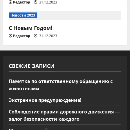
з
Редактор
31.12.2023
а
Новости 2023
п
С Новым Годом!
и
Редактор
31.12.2023
с
я
СВЕЖИЕ ЗАПИСИ
м
Памятка по ответственному обращению с
животными
Экстренное предупреждение!
Соблюдение правил дорожного движения —
залог безопасности каждого