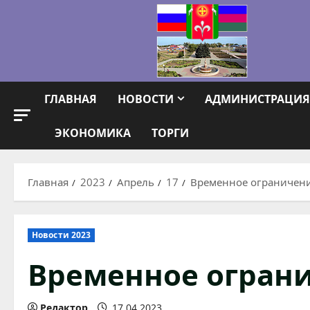
Перейти
к
содержимому
ГЛАВНАЯ
НОВОСТИ
АДМИНИСТРАЦИЯ
ЭКОНОМИКА
ТОРГИ
Главная
2023
Апрель
17
Временное ограничени
Новости 2023
Временное огран
Редактор
17.04.2023