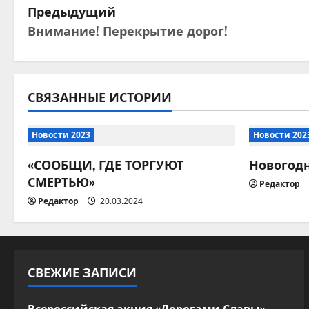
Н
Предыдущий
Внимание! Перекрытие дорог!
а
в
и
СВЯЗАННЫЕ ИСТОРИИ
г
Новости 2023
Новости 202
а
«СООБЩИ, ГДЕ ТОРГУЮТ
Новогод
СМЕРТЬЮ»
ц
Редактор
Редактор
20.03.2024
и
я
п
СВЕЖИЕ ЗАПИСИ
о
Всероссийская акция «Дорогами Славы»