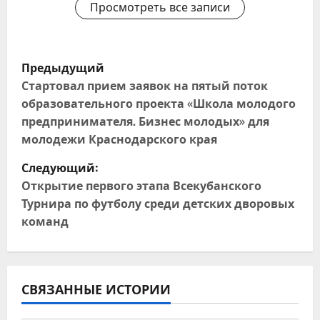
Просмотреть все записи
Н
Предыдущий
а
Стартовал прием заявок на пятый поток
образовательного проекта «Школа молодого
в
предпринимателя. Бизнес молодых» для
молодежи Краснодарского края
и
Следующий:
г
Открытие первого этапа Всекубанского
Турнира по футболу среди детских дворовых
а
команд
ц
и
СВЯЗАННЫЕ ИСТОРИИ
я