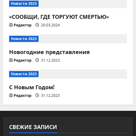
п
Новости 2023
о
«СООБЩИ, ГДЕ ТОРГУЮТ СМЕРТЬЮ»
Редактор
20.03.2024
з
Новости 2023
а
Новогодние представления
п
Редактор
31.12.2023
и
Новости 2023
с
С Новым Годом!
я
Редактор
31.12.2023
м
СВЕЖИЕ ЗАПИСИ