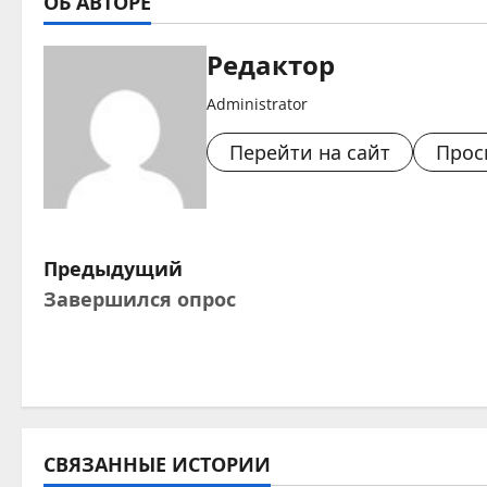
ОБ АВТОРЕ
Редактор
Administrator
Перейти на сайт
Прос
Н
Предыдущий
Завершился опрос
а
в
и
г
СВЯЗАННЫЕ ИСТОРИИ