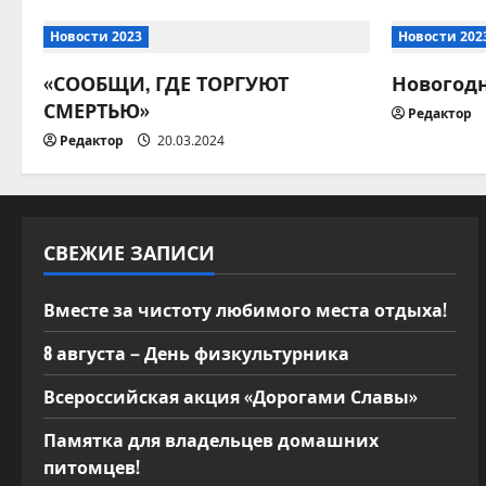
а
Новости 2023
Новости 202
ц
«СООБЩИ, ГДЕ ТОРГУЮТ
Новогод
и
СМЕРТЬЮ»
Редактор
я
Редактор
20.03.2024
п
о
СВЕЖИЕ ЗАПИСИ
з
Вместе за чистоту любимого места отдыха!
а
8 августа – День физкультурника
п
Всероссийская акция «Дорогами Славы»
и
Памятка для владельцев домашних
с
питомцев!