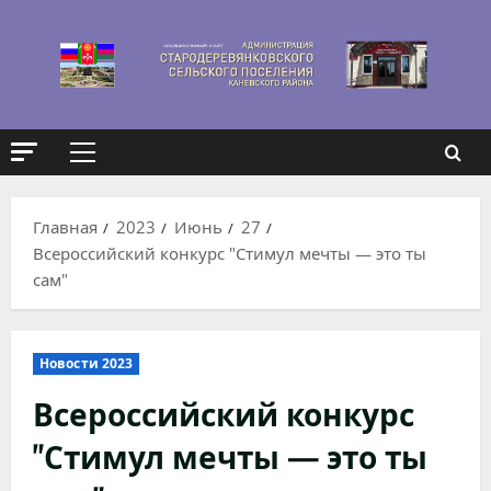
Перейти
к
содержимому
Основное
меню
Главная
2023
Июнь
27
Всероссийский конкурс "Стимул мечты — это ты
сам"
Новости 2023
Всероссийский конкурс
"Стимул мечты — это ты