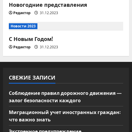
Новогодние представления
о
Редактор
31.12.2023
з
Новости 2023
а
С Новым Годом!
п
Редактор
31.12.2023
и
с
СВЕЖИЕ ЗАПИСИ
я
м
Соблюдение правил дорожного движения —
залог безопасности каждого
Миграционный учет иностранных граждан:
что важно знать
Экстренное предупреждение