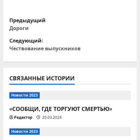
Н
Предыдущий
а
Дороги
Следующий:
в
Чествование выпускников
и
г
СВЯЗАННЫЕ ИСТОРИИ
а
ц
Новости 2023
и
«СООБЩИ, ГДЕ ТОРГУЮТ СМЕРТЬЮ»
Редактор
20.03.2024
я
п
Новости 2023