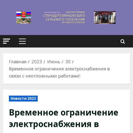
Перейти
к
содержимому
Основное
меню
Главная
2023
Июнь
30
Временное ограничение электроснабжения в
связи с неотложными работами!
Новости 2023
Временное ограничение
электроснабжения в