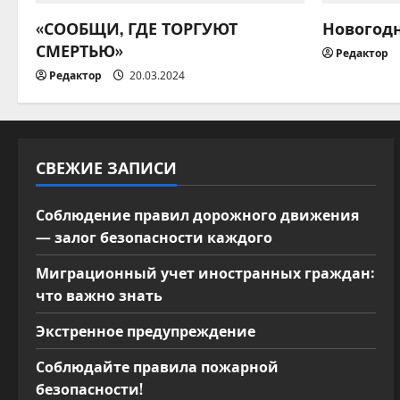
ц
«СООБЩИ, ГДЕ ТОРГУЮТ
Новогод
и
СМЕРТЬЮ»
Редактор
я
Редактор
20.03.2024
п
о
СВЕЖИЕ ЗАПИСИ
з
Соблюдение правил дорожного движения
а
— залог безопасности каждого
п
Миграционный учет иностранных граждан:
что важно знать
и
Экстренное предупреждение
с
Соблюдайте правила пожарной
я
безопасности!