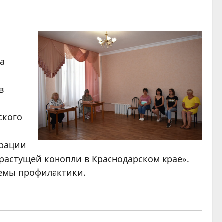
на
в
ского
трации
орастущей конопли в Краснодарском крае».
темы профилактики.