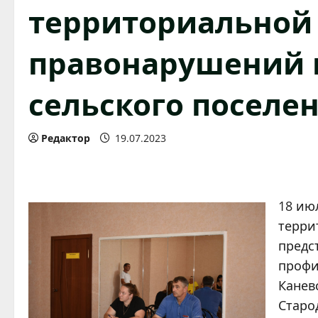
территориальной
правонарушений 
сельского поселе
Редактор
19.07.2023
18 ию
терри
предс
профи
Канев
Старо