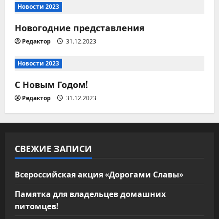
п
Новости 2023
о
Новогодние представления
з
Редактор
31.12.2023
а
Новости 2023
п
С Новым Годом!
и
Редактор
31.12.2023
с
я
СВЕЖИЕ ЗАПИСИ
м
Всероссийская акция «Дорогами Славы»
Памятка для владельцев домашних
питомцев!