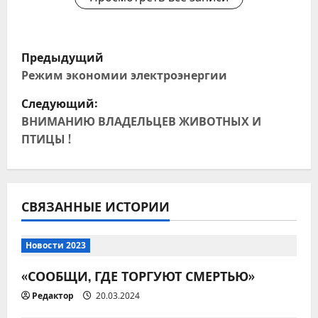
Н
Предыдущий
а
Режим экономии электроэнергии
Следующий:
в
ВНИМАНИЮ ВЛАДЕЛЬЦЕВ ЖИВОТНЫХ И
и
ПТИЦЫ !
г
а
СВЯЗАННЫЕ ИСТОРИИ
ц
Новости 2023
и
«СООБЩИ, ГДЕ ТОРГУЮТ СМЕРТЬЮ»
я
Редактор
20.03.2024