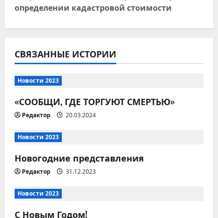
определении кадастровой стоимости
и
я
СВЯЗАННЫЕ ИСТОРИИ
п
о
Новости 2023
з
«СООБЩИ, ГДЕ ТОРГУЮТ СМЕРТЬЮ»
а
Редактор
20.03.2024
п
Новости 2023
и
Новогодние представления
Редактор
31.12.2023
с
Новости 2023
я
С Новым Годом!