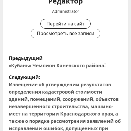
Редактор
Administrator
Перейти на сайт
Просмотреть все записи
Н
Предыдущий
а
«Кубань» Чемпион Каневского района!
Следующий:
в
Извещение об утверждении результатов
и
определения кадастровой стоимости
зданий, помещений, сооружений, объектов
г
незавершенного строительства, машино-
мест на территории Краснодарского края, а
а
также о порядке рассмотрения заявлений об
ц
исправлении ошибок, допущенных при