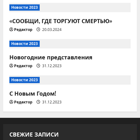
ц
Новости 2023
и
«СООБЩИ, ГДЕ ТОРГУЮТ СМЕРТЬЮ»
я
Редактор
20.03.2024
п
Новости 2023
о
Новогодние представления
з
Редактор
31.12.2023
а
Новости 2023
п
С Новым Годом!
и
Редактор
31.12.2023
с
я
СВЕЖИЕ ЗАПИСИ