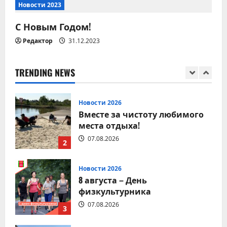
п
Новости 2023
07.08.2026
5
и
С Новым Годом!
с
Редактор
31.12.2023
Новости 2026
9 августа – День строителя
я
08.08.2026
TRENDING NEWS
1
м
Новости 2026
Вместе за чистоту любимого
места отдыха!
07.08.2026
2
Новости 2026
8 августа – День
физкультурника
07.08.2026
3