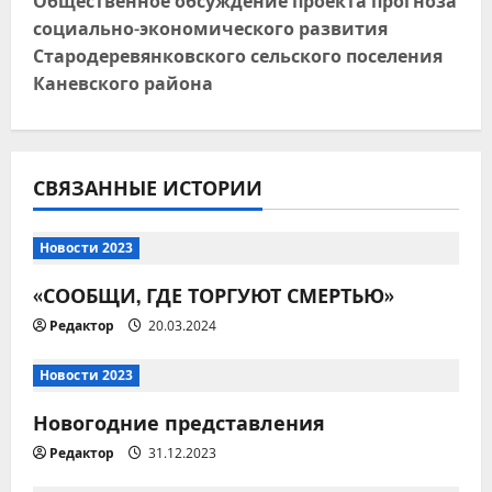
Общественное обсуждение проекта прогноза
Новости 2026
и
Вместе за чистоту любимого
социально-экономического развития
места отдыха!
Стародеревянковского сельского поселения
г
07.08.2026
Каневского района
2
а
Новости 2026
ц
8 августа – День
СВЯЗАННЫЕ ИСТОРИИ
физкультурника
и
07.08.2026
3
я
Новости 2023
Новости 2026
«СООБЩИ, ГДЕ ТОРГУЮТ СМЕРТЬЮ»
п
Всероссийская акция
Редактор
20.03.2024
«Дорогами Славы»
о
07.08.2026
4
Новости 2023
з
Новогодние представления
Новости 2026
а
Памятка для владельцев
Редактор
31.12.2023
домашних питомцев!