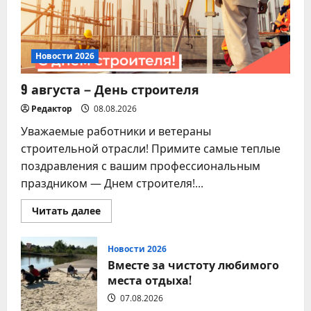
Новости 2026
9 августа – День строителя
Редактор
08.08.2026
Уважаемые работники и ветераны
строительной отрасли! Примите самые теплые
поздравления с вашим профессиональным
праздником — Днем строителя!...
Прочитать
Читать далее
больше
о
9
августа
Новости 2026
–
Вместе за чистоту любимого
День
строителя
места отдыха!
07.08.2026