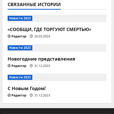
и
СВЯЗАННЫЕ ИСТОРИИ
я
Новости 2023
п
«СООБЩИ, ГДЕ ТОРГУЮТ СМЕРТЬЮ»
о
Редактор
20.03.2024
з
Новости 2023
а
Новогодние представления
п
Редактор
31.12.2023
и
Новости 2023
с
С Новым Годом!
Редактор
31.12.2023
я
м