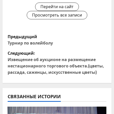
Перейти на сайт
Просмотреть все записи
Н
Предыдущий
а
Турнир по волейболу
Следующий:
в
Извещение об аукционе на размещение
и
нестационарного торгового объекта.(цветы,
рассада, саженцы, искусственные цветы)
г
а
ц
СВЯЗАННЫЕ ИСТОРИИ
и