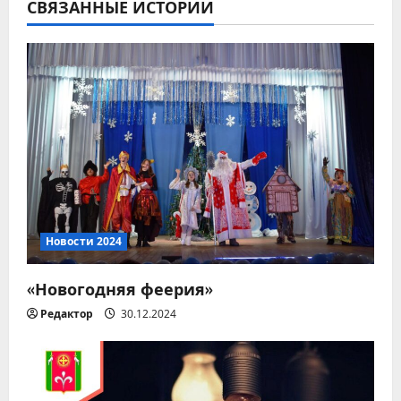
СВЯЗАННЫЕ ИСТОРИИ
а
ц
и
я
п
о
з
Новости 2024
а
«Новогодняя феерия»
п
Редактор
30.12.2024
и
с