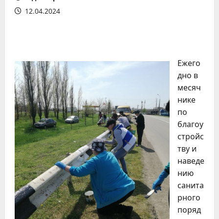
12.04.2024
Ежего
дно в
месяч
нике
по
благоу
стройс
тву и
наведе
нию
санита
рного
поряд