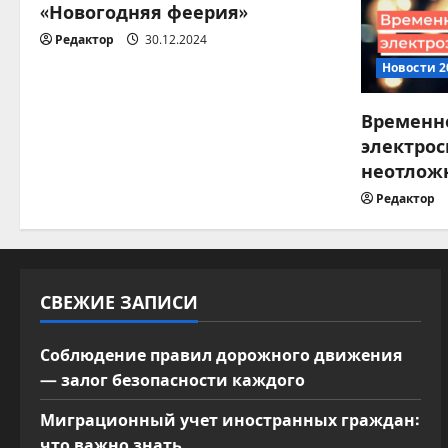
«Новогодняя феерия»
о
Редактор
30.12.2024
з
Новости 2
а
Временн
п
электрос
неотлож
и
Редактор
с
я
СВЕЖИЕ ЗАПИСИ
м
Соблюдение правил дорожного движения
— залог безопасности каждого
Миграционный учет иностранных граждан:
что важно знать