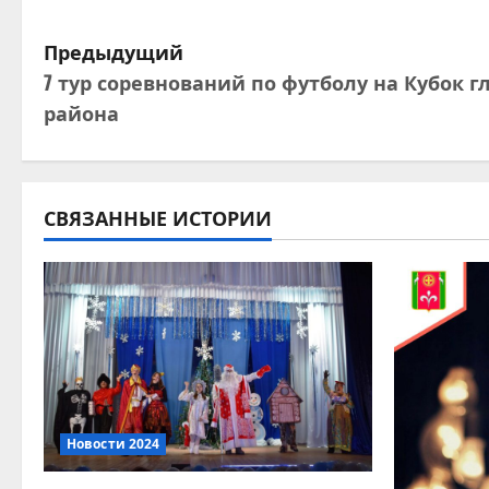
Н
Предыдущий
7 тур соревнований по футболу на Кубок г
а
района
в
и
СВЯЗАННЫЕ ИСТОРИИ
г
а
ц
и
я
Новости 2024
п