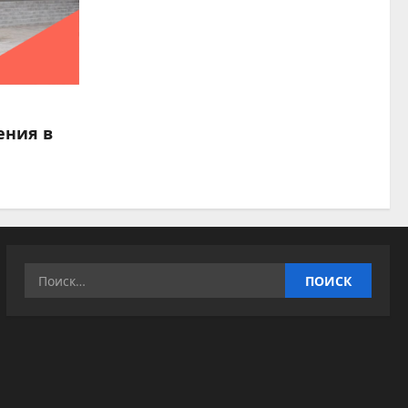
ения в
Найти: