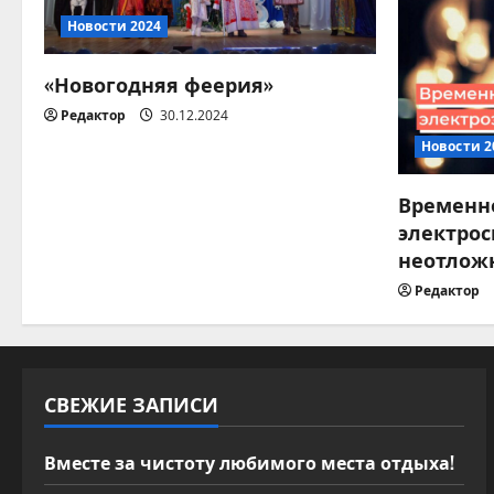
я
Новости 2024
п
«Новогодняя феерия»
о
Редактор
30.12.2024
з
Новости 2
а
Временн
п
электрос
неотлож
и
Редактор
с
я
СВЕЖИЕ ЗАПИСИ
м
Вместе за чистоту любимого места отдыха!