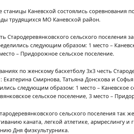
не станицы Каневской состоялись соревнования п
ады трудящихся МО Каневской район.
сть Стародеревянковского сельского поселения 
еделились следующим образом: 1 место – Каневско
 место – Придорожное сельское поселение.
ваниях по женскому баскетболу 3х3 честь Старод
 Екатерина Смирнова, Татьяна Донскова и Софья 
ились следующим образом: 1 место – Каневское се
вянковское сельское поселение, 3 место – Придо
тародеревянковского сельского поселения так ж
гиванию каната, легкой атлетике, армреслингу и
нию Дня физкультурника.