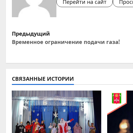
Перейти на сайт
Прос
Н
Предыдущий
Временное ограничение подачи газа!
а
в
и
СВЯЗАННЫЕ ИСТОРИИ
г
а
ц
и