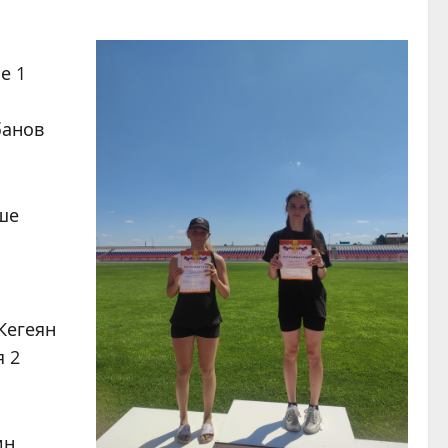
е 1
банов
ше
Кегеян
я 2
ин