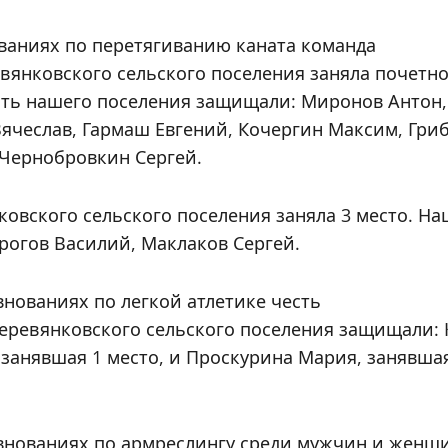
ваниях по перетягиванию каната команда
вянковского сельского поселения заняла почетно
сть нашего поселения защищали: Миронов Антон,
ячеслав, Гармаш Евгений, Кочергин Максим, Гри
Чернобровкин Сергей.
овского сельского поселения заняла 3 место. На
рогов Василий, Маклаков Сергей.
внованиях по легкой атлетике честь
еревянковского сельского поселения защищали: 
 занявшая 1 место, и Проскурина Мария, занявша
внованиях по армреслингу среди мужчин и женщ