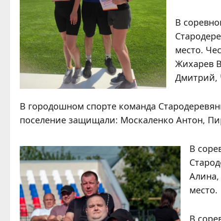
В соревно
Стародере
место. Че
Жихарев В
Дмитрий, 
В городошном спорте команда Стародеревянк
поселение защищали: Москаленко Антон, Пи
В соре
Старод
Алина,
место.
В соре