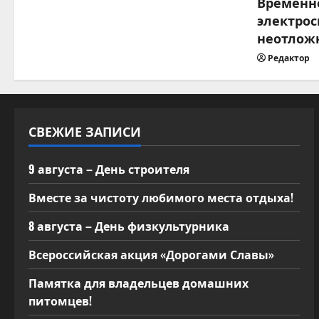
Временн
а
электрос
п
неотлож
Редактор
и
с
я
СВЕЖИЕ ЗАПИСИ
м
9 августа – День строителя
Вместе за чистоту любимого места отдыха!
8 августа – День физкультурника
Всероссийская акция «Дорогами Славы»
Памятка для владельцев домашних
питомцев!