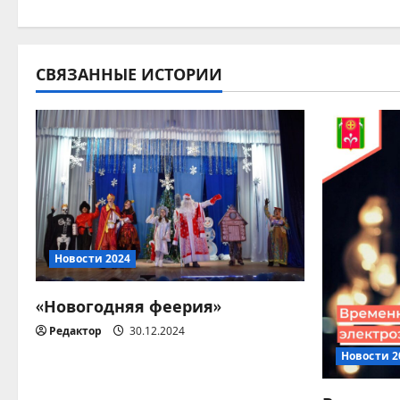
а
в
и
СВЯЗАННЫЕ ИСТОРИИ
г
а
ц
и
я
Новости 2024
п
«Новогодняя феерия»
о
Редактор
30.12.2024
Новости 2
з