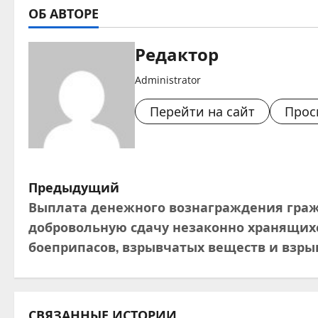
ОБ АВТОРЕ
Редактор
Administrator
Перейти на сайт
Прос
Н
Предыдущий
Выплата денежного вознаграждения гра
а
добровольную сдачу незаконно хранящихс
в
боеприпасов, взрывчатых веществ и взры
и
г
СВЯЗАННЫЕ ИСТОРИИ