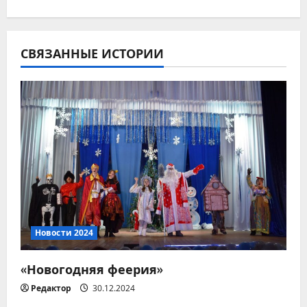
г
а
ц
СВЯЗАННЫЕ ИСТОРИИ
и
я
п
о
з
а
Новости 2024
п
«Новогодняя феерия»
и
Редактор
30.12.2024