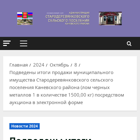
Перейти
к
содержимому
Основное
меню
Главная
2024
Октябрь
8
Подведены итоги продажи муниципального
имущества Стародеревянковского сельского
поселения Каневского района (лом черных
металлов 1 в количестве 1500,00 кг) посредством
аукциона в электронной форме
Новости 2024