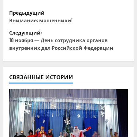
Н
Предыдущий
а
Внимание: мошенники!
Следующий:
в
10 ноября — День сотрудника органов
и
внутренних дел Российской Федерации
г
а
СВЯЗАННЫЕ ИСТОРИИ
ц
и
я
п