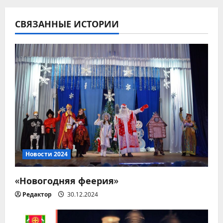
г
СВЯЗАННЫЕ ИСТОРИИ
а
ц
и
я
п
о
з
Новости 2024
а
«Новогодняя феерия»
п
Редактор
30.12.2024
и