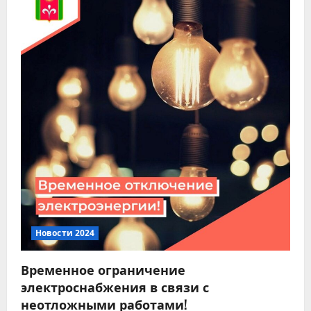
с
я
м
Новости 2024
Временное ограничение
электроснабжения в связи с
неотложными работами!