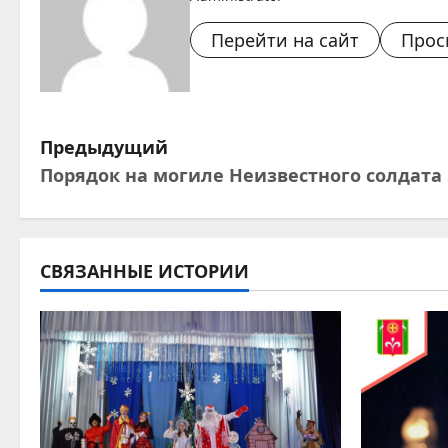
Перейти на сайт
Прос
Н
Предыдущий
Порядок на могиле Неизвестного солдата
а
в
и
СВЯЗАННЫЕ ИСТОРИИ
г
а
ц
и