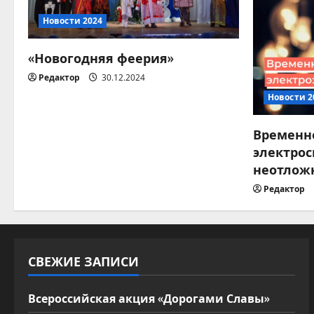
я
Новости 2024
п
«Новогодняя феерия»
о
Редактор
30.12.2024
Новости 2
з
Временн
а
электрос
п
неотлож
Редактор
и
с
я
СВЕЖИЕ ЗАПИСИ
м
Всероссийская акция «Дорогами Славы»