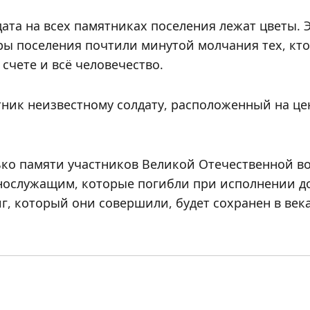
лдата на всех памятниках поселения лежат цветы.
ры поселения почтили минутой молчания тех, кт
счете и всё человечество.
тник неизвестному солдату, расположенный на ц
ько памяти участников Великой Отечественной во
нослужащим, которые погибли при исполнении дол
, который они совершили, будет сохранен в века