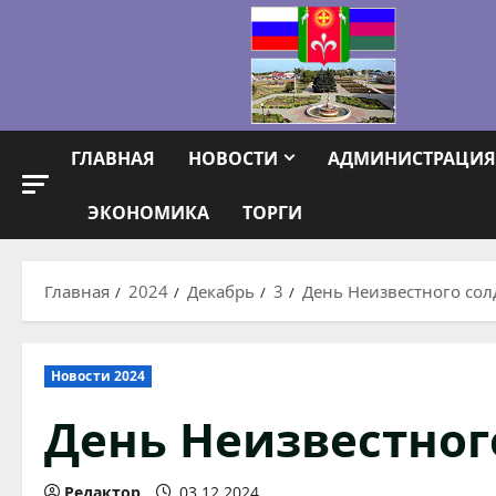
Перейти
к
содержимому
ГЛАВНАЯ
НОВОСТИ
АДМИНИСТРАЦИЯ
ЭКОНОМИКА
ТОРГИ
Главная
2024
Декабрь
3
День Неизвестного сол
Новости 2024
День Неизвестног
Редактор
03.12.2024