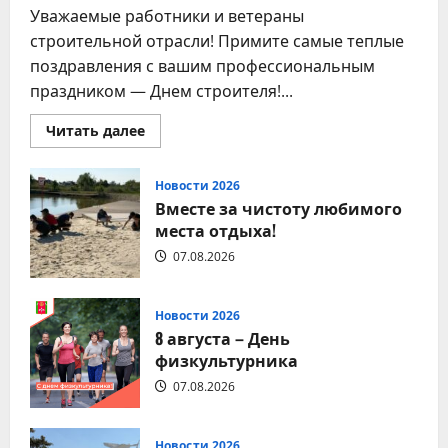
Уважаемые работники и ветераны
строительной отрасли! Примите самые теплые
поздравления с вашим профессиональным
праздником — Днем строителя!...
Прочитать
Читать далее
больше
о
9
августа
Новости 2026
–
Вместе за чистоту любимого
День
строителя
места отдыха!
07.08.2026
Новости 2026
8 августа – День
физкультурника
07.08.2026
Новости 2026