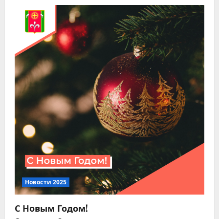
ц
и
я
п
о
з
а
п
и
Новости 2025
с
С Новым Годом!