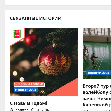
в
и
СВЯЗАННЫЕ ИСТОРИИ
г
а
ц
и
я
Новости 2025
п
Второй тур
о
Новости 2025
волейболу 
зачет Чемп
з
С Новым Годом!
Каневской 
Редактор
31.12.2025