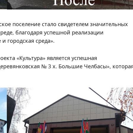
ское поселение стало свидетелем значительных
среде, благодаря успешной реализации
и городская среда».
Новости 2026
Модернизация
екта «Культура» является успешная
коммунальной
еревянковская № 3 х. Большие Челбасы», котора
инфраструктуры
Редактор
03.08.2026