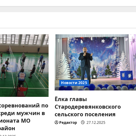
Новости 2025
Ёлка главы
 соревнований по
Стародеревянковского
среди мужчин в
сельского поселения
ионата МО
Редактор
27.12.2025
район