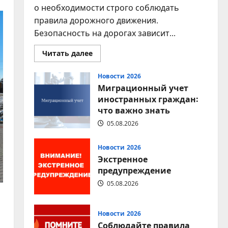
о необходимости строго соблюдать
правила дорожного движения.
Безопасность на дорогах зависит...
Прочитать
Читать далее
больше
о
Соблюдение
Новости 2026
правил
Миграционный учет
дорожного
движения
иностранных граждан:
—
что важно знать
залог
безопасности
каждого
05.08.2026
Новости 2026
Экстренное
предупреждение
05.08.2026
Новости 2026
и
Соблюдайте правила