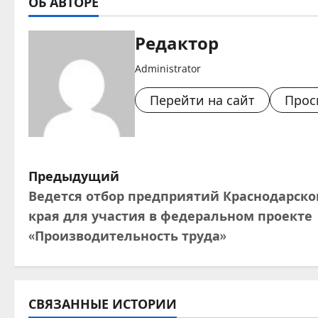
ОБ АВТОРЕ
Редактор
Administrator
Перейти на сайт
Прос
Н
Предыдущий
Ведется отбор предприятий Краснодарско
а
края для участия в федеральном проекте
в
«Производительность труда»
и
г
СВЯЗАННЫЕ ИСТОРИИ