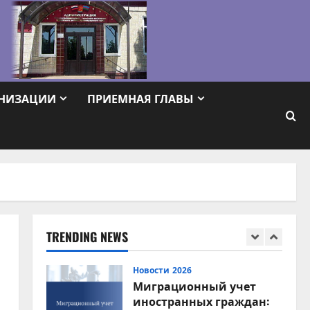
Новости 2026
Модернизация
коммунальной
инфраструктуры
5
03.08.2026
АНИЗАЦИИ
ПРИЕМНАЯ ГЛАВЫ
Новости 2026
Соблюдение правил
дорожного движения —
залог безопасности
каждого
1
05.08.2026
Новости 2026
Миграционный учет
иностранных граждан:
TRENDING NEWS
что важно знать
2
05.08.2026
Новости 2026