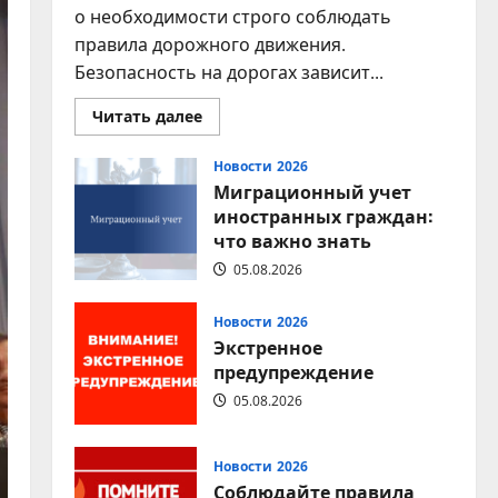
о необходимости строго соблюдать
правила дорожного движения.
Безопасность на дорогах зависит...
Прочитать
Читать далее
больше
о
Соблюдение
Новости 2026
правил
Миграционный учет
дорожного
движения
иностранных граждан:
—
что важно знать
залог
безопасности
каждого
05.08.2026
Новости 2026
Экстренное
предупреждение
05.08.2026
Новости 2026
Соблюдайте правила