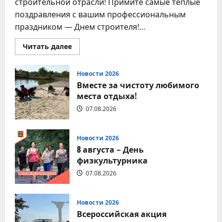
строительной отрасли! Примите самые теплые
поздравления с вашим профессиональным
праздником — Днем строителя!...
Прочитать
Читать далее
больше
о
9
августа
Новости 2026
–
Вместе за чистоту любимого
День
строителя
места отдыха!
07.08.2026
Новости 2026
8 августа – День
физкультурника
07.08.2026
Новости 2026
Всероссийская акция