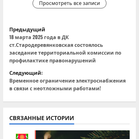
Просмотреть все записи
Н
Предыдущий
а
18 марта 2025 года в ДК
ст.Стародеревянковская состоялось
в
заседание территориальной комиссии по
профилактике правонарушений
и
Следующий:
г
Временное ограничение электроснабжения
в связи с неотложными работами!
а
ц
и
СВЯЗАННЫЕ ИСТОРИИ
я