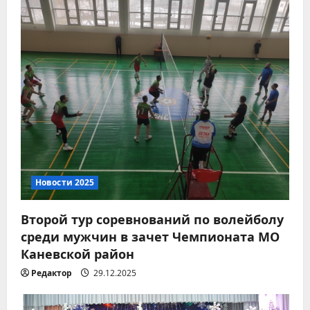
Новости 2026
Вместе за чистоту любимого
Новости 2025
места отдыха!
07.08.2026
Второй тур соревнований по волейболу
2
среди мужчин в зачет Чемпионата МО
Каневской район
Новости 2026
8 августа – День
Редактор
29.12.2025
физкультурника
07.08.2026
3