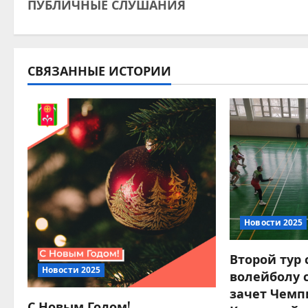
ПУБЛИЧНЫЕ СЛУШАНИЯ
а
в
и
СВЯЗАННЫЕ ИСТОРИИ
г
а
ц
и
я
Новости 2025
п
Второй тур
о
Новости 2025
волейболу 
зачет Чемп
з
С Новым Годом!