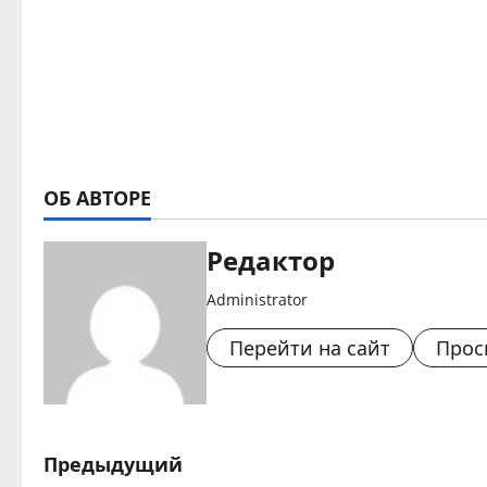
ОБ АВТОРЕ
Редактор
Administrator
Перейти на сайт
Прос
Н
Предыдущий