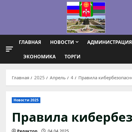
Перейти
к
содержимому
ГЛАВНАЯ
НОВОСТИ
АДМИНИСТРАЦИЯ
ЭКОНОМИКА
ТОРГИ
Главная
2025
Апрель
4
Правила кибербезопасн
Новости 2025
Правила кибербе
Редактор
04.04.2025