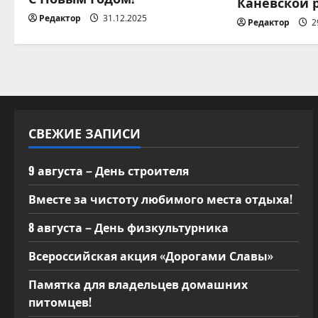
Каневской 
Редактор
31.12.2025
а
Редактор
2
п
и
с
СВЕЖИЕ ЗАПИСИ
я
м
9 августа – День строителя
Вместе за чистоту любимого места отдыха!
8 августа – День физкультурника
Всероссийская акция «Дорогами Славы»
Памятка для владельцев домашних
питомцев!