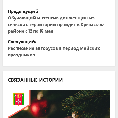
Н
Предыдущий
а
Обучающий интенсив для женщин из
сельских территорий пройдет в Крымском
в
районе с 12 по 16 мая
и
Следующий:
Расписание автобусов в период майских
г
праздников
а
ц
СВЯЗАННЫЕ ИСТОРИИ
и
я
п