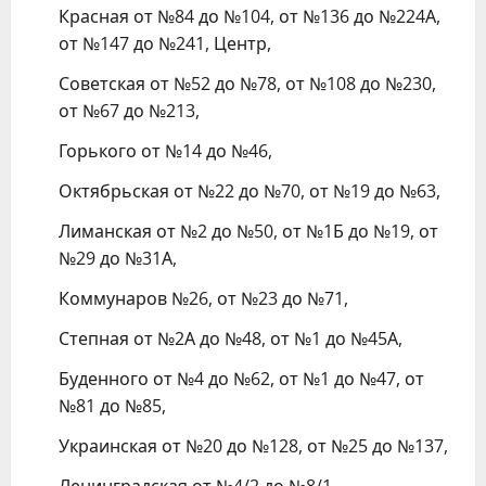
Красная от №84 до №104, от №136 до №224А,
от №147 до №241, Центр,
Советская от №52 до №78, от №108 до №230,
от №67 до №213,
Горького от №14 до №46,
Октябрьская от №22 до №70, от №19 до №63,
Лиманская от №2 до №50, от №1Б до №19, от
№29 до №31А,
Коммунаров №26, от №23 до №71,
Степная от №2А до №48, от №1 до №45А,
Буденного от №4 до №62, от №1 до №47, от
№81 до №85,
Украинская от №20 до №128, от №25 до №137,