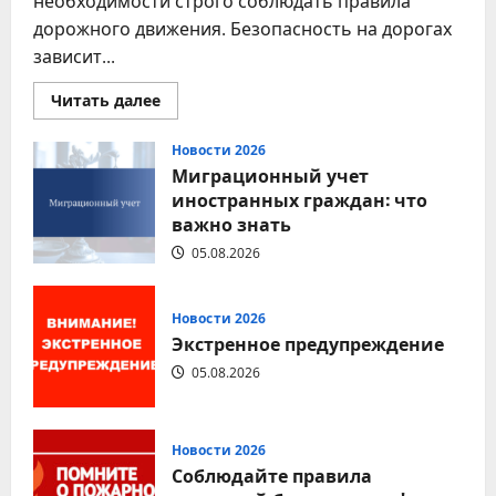
необходимости строго соблюдать правила
дорожного движения. Безопасность на дорогах
зависит...
Прочитать
Читать далее
больше
о
Соблюдение
Новости 2026
правил
Миграционный учет
дорожного
движения
иностранных граждан: что
—
важно знать
залог
безопасности
каждого
05.08.2026
Новости 2026
Экстренное предупреждение
05.08.2026
Новости 2026
Соблюдайте правила