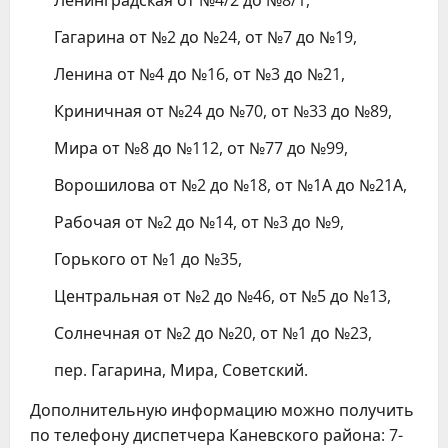
Ленинградская от №4/2 до №8/1,
Гагарина от №2 до №24, от №7 до №19,
Ленина от №4 до №16, от №3 до №21,
Криничная от №24 до №70, от №33 до №89,
Мира от №8 до №112, от №77 до №99,
Ворошилова от №2 до №18, от №1А до №21А,
Рабочая от №2 до №14, от №3 до №9,
Горького от №1 до №35,
Центральная от №2 до №46, от №5 до №13,
Солнечная от №2 до №20, от №1 до №23,
пер. Гагарина, Мира, Советский.
Дополнительную информацию можно получить
по телефону диспетчера Каневского района: 7-