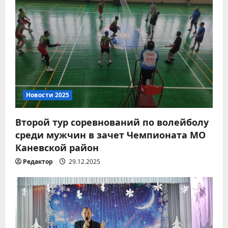
Новости 2026
Миграционный учет
иностранных граждан: что
важно знать
2
05.08.2026
Новости 2025
Второй тур соревнований по волейболу
Новости 2026
среди мужчин в зачет Чемпионата МО
Экстренное предупреждение
Каневской район
05.08.2026
3
Редактор
29.12.2025
Новости 2026
Соблюдайте правила
пожарной безопасности!
04.08.2026
4