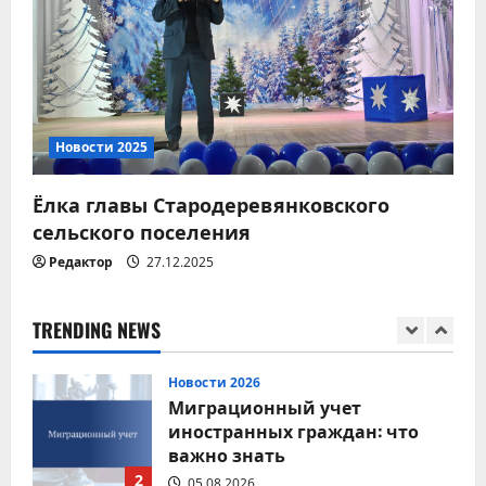
Новости 2026
Модернизация
коммунальной
инфраструктуры
5
03.08.2026
Новости 2025
Новости 2026
Ёлка главы Стародеревянковского
Соблюдение правил
дорожного движения — залог
сельского поселения
безопасности каждого
Редактор
27.12.2025
1
05.08.2026
Новости 2026
TRENDING NEWS
Миграционный учет
иностранных граждан: что
важно знать
2
05.08.2026
Новости 2026