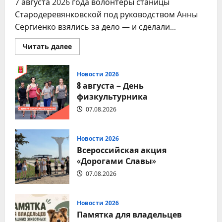
7 августа 2026 года волонтёры станицы
Стародеревянковской под руководством Анны
Сергиенко взялись за дело — и сделали...
Прочитать
Читать далее
больше
о
Вместе
за
Новости 2026
чистоту
8 августа – День
любимого
места
физкультурника
отдыха!
07.08.2026
Новости 2026
Всероссийская акция
«Дорогами Славы»
07.08.2026
Новости 2026
Памятка для владельцев