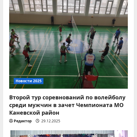
Новости 2026
8 августа – День
Новости 2025
физкультурника
07.08.2026
Второй тур соревнований по волейболу
2
среди мужчин в зачет Чемпионата МО
Каневской район
Новости 2026
Всероссийская акция
Редактор
29.12.2025
«Дорогами Славы»
07.08.2026