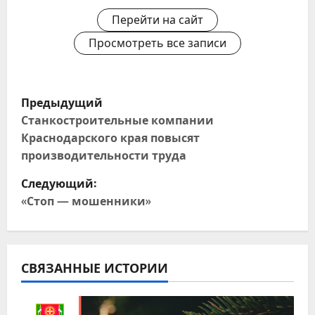
Перейти на сайт
Просмотреть все записи
Н
Предыдущий
а
Станкостроительные компании
Краснодарского края повысят
в
производительности труда
и
Следующий:
«Стоп — мошенники»
г
а
ц
СВЯЗАННЫЕ ИСТОРИИ
и