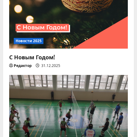
а
п
и
Новости 2025
с
С Новым Годом!
я
Редактор
31.12.2025
м