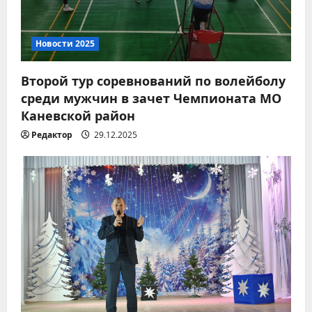
Новости 2026
Миграционный учет
Новости 2025
иностранных граждан: что
важно знать
Второй тур соревнований по волейболу
2
05.08.2026
среди мужчин в зачет Чемпионата МО
Каневской район
Новости 2026
Редактор
29.12.2025
Экстренное предупреждение
05.08.2026
3
Новости 2026
Соблюдайте правила
пожарной безопасности!
04.08.2026
4
Новости 2026
Модернизация