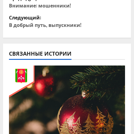
а
Внимание: мошенники!
Следующий:
в
В добрый путь, выпускники!
и
г
СВЯЗАННЫЕ ИСТОРИИ
а
ц
и
я
п
о
з