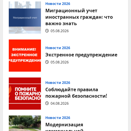
Соблюдение
Новости 2026
правил
Миграционный учет
дорожного
движения
иностранных граждан: что
—
важно знать
залог
безопасности
каждого
05.08.2026
Новости 2026
Экстренное предупреждение
05.08.2026
Новости 2026
Соблюдайте правила
пожарной безопасности!
04.08.2026
Новости 2026
Модернизация
коммунальной