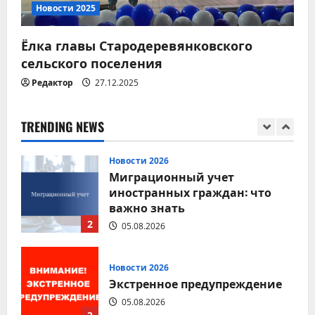
коммунальной
Новости 2025
инфраструктуры
5
Ёлка главы Стародеревянковского
03.08.2026
сельского поселения
Новости 2026
Редактор
27.12.2025
Соблюдение правил
дорожного движения — залог
безопасности каждого
TRENDING NEWS
1
05.08.2026
Новости 2026
Миграционный учет
иностранных граждан: что
важно знать
2
05.08.2026
Новости 2026
Экстренное предупреждение
05.08.2026