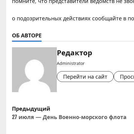
помните, что представители ведомств не зв
о подозрительных действиях сообщайте в п
ОБ АВТОРЕ
Редактор
Administrator
Перейти на сайт
Прос
Н
Предыдущий
27 июля — День Военно-морского флота
а