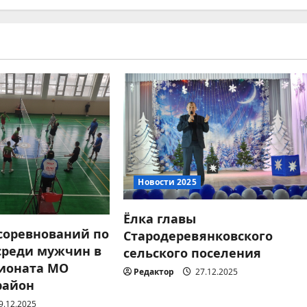
Новости 2025
Ёлка главы
 соревнований по
Стародеревянковского
среди мужчин в
сельского поселения
ионата МО
Редактор
27.12.2025
район
9.12.2025