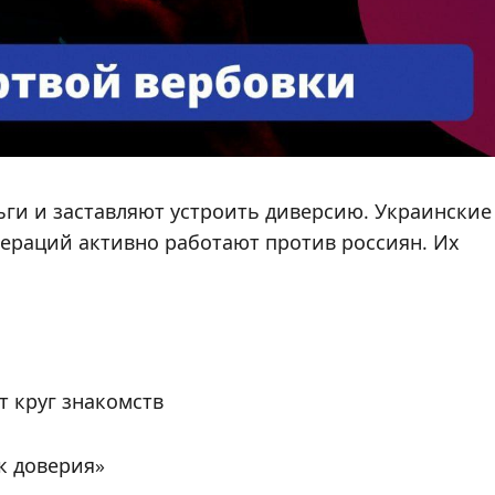
Новости 2026
Памятка по
ответственному
ги и заставляют устроить диверсию. Украинские
раций активно работают против россиян. Их
обращению с
животными
Редактор
07.08.2026
т круг знакомств
к доверия»