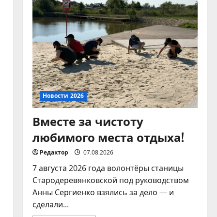
домашних питомцев!
07.08.2026
4
Новости 2026
Памятка по
ответственному
обращению с
животными
5
Новости 2026
07.08.2026
Вместе за чистоту
любимого места отдыха!
Редактор
07.08.2026
7 августа 2026 года волонтёры станицы
Стародеревянковской под руководством
Анны Сергиенко взялись за дело — и
сделали...