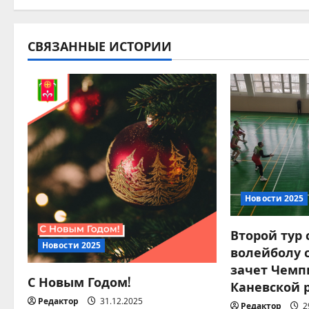
в
и
СВЯЗАННЫЕ ИСТОРИИ
г
а
ц
и
я
п
Новости 2025
о
Второй тур
Новости 2025
волейболу 
з
зачет Чемп
С Новым Годом!
а
Каневской 
Редактор
31.12.2025
Редактор
2