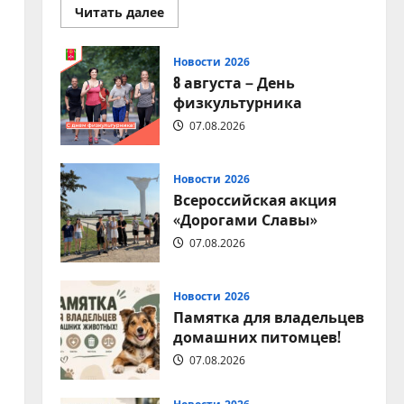
Прочитать
Читать далее
больше
о
Вместе
за
Новости 2026
чистоту
8 августа – День
любимого
места
физкультурника
отдыха!
07.08.2026
Новости 2026
Всероссийская акция
«Дорогами Славы»
07.08.2026
Новости 2026
Памятка для владельцев
домашних питомцев!
07.08.2026