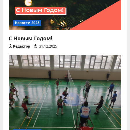
п
и
с
Новости 2025
я
С Новым Годом!
м
Редактор
31.12.2025
Новости 2026