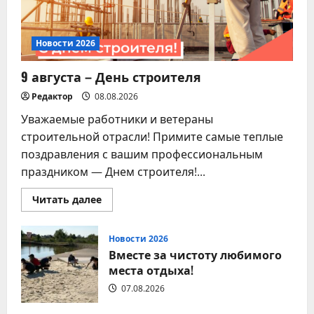
Новости 2026
9 августа – День строителя
Редактор
08.08.2026
Уважаемые работники и ветераны
строительной отрасли! Примите самые теплые
поздравления с вашим профессиональным
праздником — Днем строителя!...
Прочитать
Читать далее
больше
о
9
августа
Новости 2026
–
Вместе за чистоту любимого
День
строителя
места отдыха!
07.08.2026