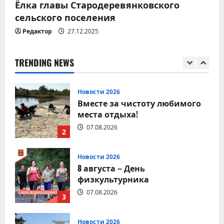
5
Ёлка главы Стародеревянковского
сельского поселения
Редактор
27.12.2025
Новости 2026
9 августа – День строителя
08.08.2026
TRENDING NEWS
1
Новости 2026
Вместе за чистоту любимого
места отдыха!
07.08.2026
2
Новости 2026
8 августа – День
физкультурника
07.08.2026
3
Новости 2026