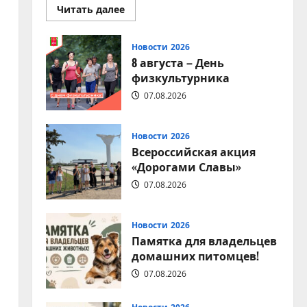
Прочитать
Читать далее
больше
о
Вместе
за
Новости 2026
чистоту
8 августа – День
любимого
места
физкультурника
отдыха!
07.08.2026
Новости 2026
Всероссийская акция
«Дорогами Славы»
07.08.2026
Новости 2026
Памятка для владельцев
домашних питомцев!
07.08.2026