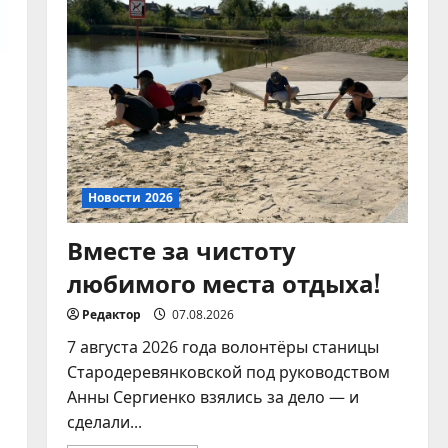
домашних питомцев!
07.08.2026
4
Новости 2026
Памятка по
ответственному
обращению с
животными
5
Новости 2026
07.08.2026
Вместе за чистоту
любимого места отдыха!
Редактор
07.08.2026
7 августа 2026 года волонтёры станицы
Стародеревянковской под руководством
Анны Сергиенко взялись за дело — и
сделали...