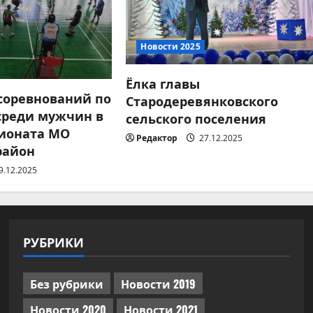
Новости 2025
Ёлка главы
 соревнований по
Стародеревянковского
среди мужчин в
сельского поселения
ионата МО
Редактор
27.12.2025
район
9.12.2025
РУБРИКИ
Без рубрики
Новости 2019
Новости 2020
Новости 2021