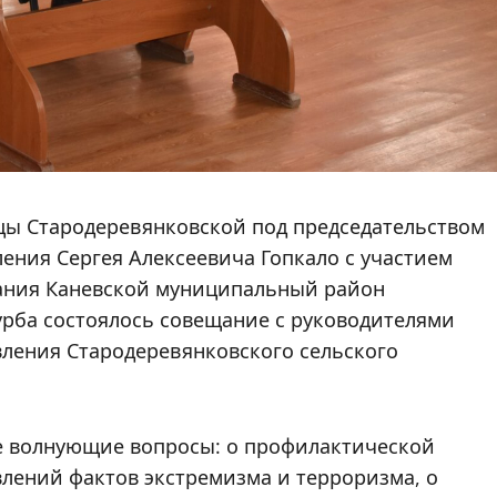
Новости 2026
Памятка для
ицы Стародеревянковской под председательством
владельцев домаш
ения Сергея Алексеевича Гопкало с участием
питомцев!
вания Каневской муниципальный район
урба состоялось совещание с руководителями
Редактор
07.08.2026
ления Стародеревянковского сельского
е волнующие вопросы: о профилактической
лений фактов экстремизма и терроризма, о