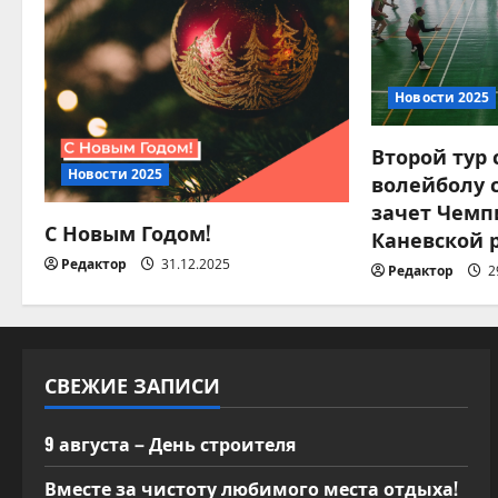
и
я
п
Новости 2025
о
Второй тур
Новости 2025
волейболу 
з
зачет Чемп
С Новым Годом!
а
Каневской 
Редактор
31.12.2025
Редактор
2
п
и
с
СВЕЖИЕ ЗАПИСИ
я
9 августа – День строителя
м
Вместе за чистоту любимого места отдыха!