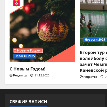
а
ц
и
я
п
Новости 2025
о
Второй тур
Новости 2025
волейболу 
з
зачет Чемп
С Новым Годом!
а
Каневской 
Редактор
31.12.2025
Редактор
2
п
и
с
СВЕЖИЕ ЗАПИСИ