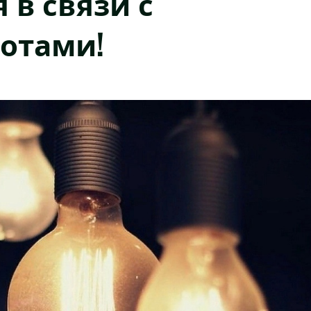
 в связи с
отами!