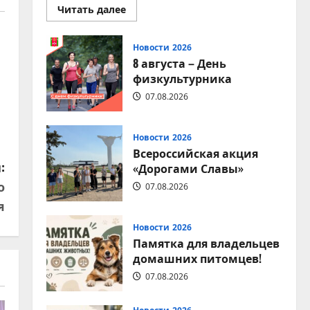
Прочитать
Читать далее
больше
о
Вместе
за
Новости 2026
чистоту
8 августа – День
любимого
места
физкультурника
отдыха!
07.08.2026
Новости 2026
Всероссийская акция
:
«Дорогами Славы»
о
07.08.2026
я
Новости 2026
Памятка для владельцев
домашних питомцев!
07.08.2026