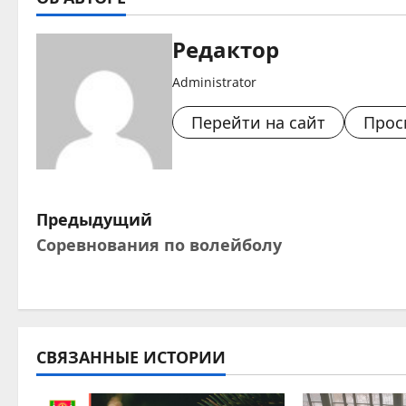
Редактор
Administrator
Перейти на сайт
Прос
Н
Предыдущий
Соревнования по волейболу
а
в
и
СВЯЗАННЫЕ ИСТОРИИ
г